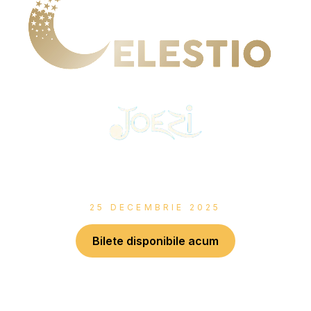
PREZINTĂ
SINGURUL FESTIVAL DE AFRO HOUSE DIN
ROMANIA DE CRĂCIUN!
25 DECEMBRIE 2025
Bilete disponibile acum
00
00
00
00
:
:
:
ZILE
ORE
MINUTE
SECUNDE